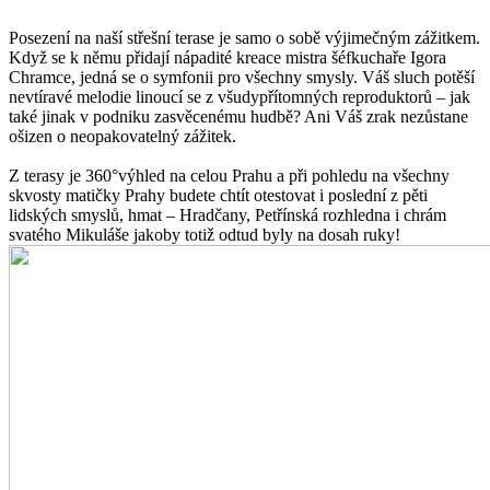
Posezení na naší střešní terase je samo o sobě výjimečným zážitkem.
Když se k němu přidají nápadité kreace mistra šéfkuchaře Igora
Chramce, jedná se o symfonii pro všechny smysly. Váš sluch potěší
nevtíravé melodie linoucí se z všudypřítomných reproduktorů – jak
také jinak v podniku zasvěcenému hudbě? Ani Váš zrak nezůstane
ošizen o neopakovatelný zážitek.
Z terasy je 360°výhled na celou Prahu a při pohledu na všechny
skvosty matičky Prahy budete chtít otestovat i poslední z pěti
lidských smyslů, hmat – Hradčany, Petřínská rozhledna i chrám
svatého Mikuláše jakoby totiž odtud byly na dosah ruky!