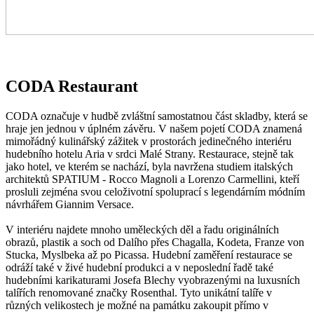
CODA Restaurant
CODA označuje v hudbě zvláštní samostatnou část skladby, která se
hraje jen jednou v úplném závěru. V našem pojetí CODA znamená
mimořádný kulinářský zážitek v prostorách jedinečného interiéru
hudebního hotelu Aria v srdci Malé Strany. Restaurace, stejně tak
jako hotel, ve kterém se nachází, byla navržena studiem italských
architektů SPATIUM - Rocco Magnoli a Lorenzo Carmellini, kteří
prosluli zejména svou celoživotní spoluprací s legendárním módním
návrhářem Giannim Versace.
V interiéru najdete mnoho uměleckých děl a řadu originálních
obrazů, plastik a soch od Dalího přes Chagalla, Kodeta, Franze von
Stucka, Myslbeka až po Picassa. Hudební zaměření restaurace se
odráží také v živé hudební produkci a v neposlední řadě také
hudebními karikaturami Josefa Blechy vyobrazenými na luxusních
talířích renomované značky Rosenthal. Tyto unikátní talíře v
různých velikostech je možné na památku zakoupit přímo v