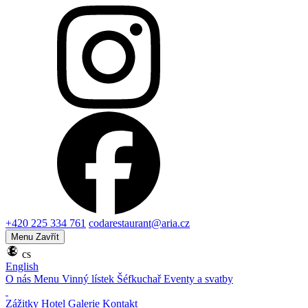
+420 225 334 761
codarestaurant@aria.cz
Menu
Zavřít
cs
English
O nás
Menu
Vinný lístek
Šéfkuchař
Eventy a svatby
Zážitky
Hotel
Galerie
Kontakt