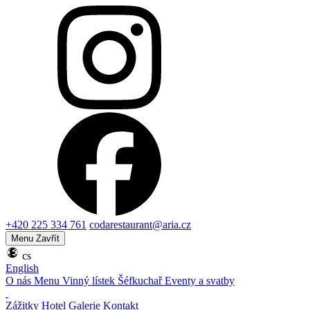
+420 225 334 761
codarestaurant@aria.cz
Menu
Zavřít
cs
English
O nás
Menu
Vinný lístek
Šéfkuchař
Eventy a svatby
Zážitky
Hotel
Galerie
Kontakt