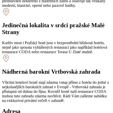
představiteli některého z hudebních žánrů a oslavuje tak velikány
moderní, klasické, operní nebo jazzové hudby.
Jedinečná lokalita v srdci pražské Malé
Strany
Karlův most i Pražský hrad jsou v bezprostřední blízkosti hotelu,
stejně jako spousta vyhlášených restaurací jako například hotelová
restaurace CODA nebo restaurace Terasa U Zlaté studně.
Nádherná barokní Vrtbovská zahrada
Všichni hoteloví hosté mají zdarma vstup přímo z hotelu do jedné z
nejkrásnějších barokních zahrad v Evropě - Vrtbovská zahrada je
přístupná od dubna do října. Rovněž hosté naší restaurace CODA
mohou tuto zahradu zdarma navštívit. Rádi Vám zašleme nabídku
na exkluzivní privátní večeři v zahradě.
Adresa